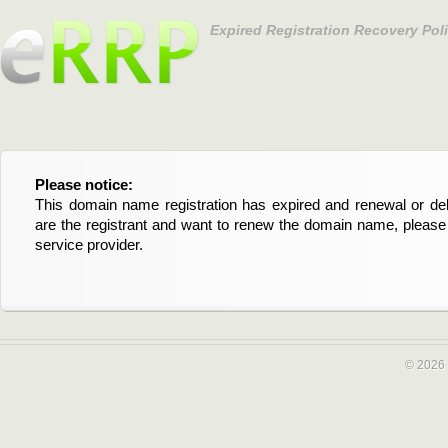
Expired Registration Recovery Pol
Please notice:
Bitte beachten Sie:
This domain name registration has expired and renewal or dele
Diese Domainregistrierung ist abgelaufen und die Verläng
are the registrant and want to renew the domain name, please 
Domain stehen an. Wenn Sie der Registrant sind und di
service provider.
verlängern möchten, kontaktieren Sie bitte Ihren Service-Provid
© 2026