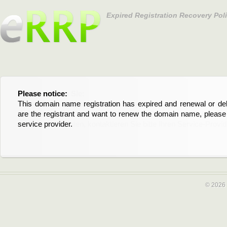
Expired Registration Recovery Pol
Please notice:
Bitte beachten Sie:
This domain name registration has expired and renewal or dele
Diese Domainregistrierung ist abgelaufen und die Verläng
are the registrant and want to renew the domain name, please 
Domain stehen an. Wenn Sie der Registrant sind und di
service provider.
verlängern möchten, kontaktieren Sie bitte Ihren Service-Provid
© 2026